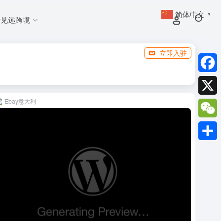
简体中文
▼
于见远跨境
立即入驻
Faceb
Ebay意大利
X
WeCh
分
享