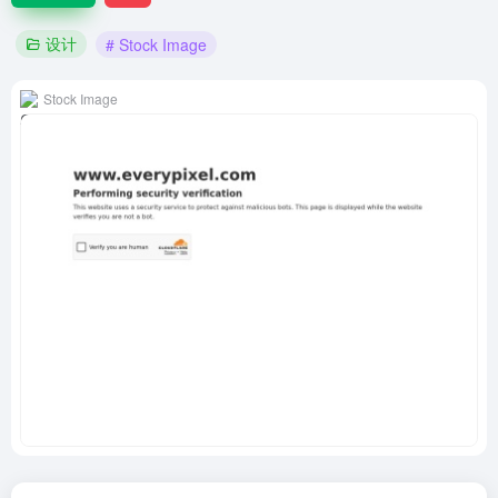
设计
# Stock Image
Stock Image