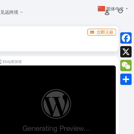
简体中文
▼
于见远跨境
立即入驻
Faceb
Ebay新加坡
X
WeCh
分
享