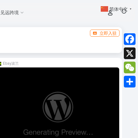
简体中文
▼
于见远跨境
立即入驻
Faceb
Ebay波兰
X
WeCh
分
享