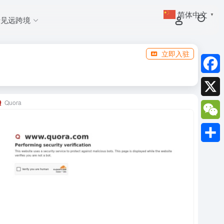
简体中文
▼
于见远跨境
立即入驻
Faceb
Quora
X
WeCh
分
享