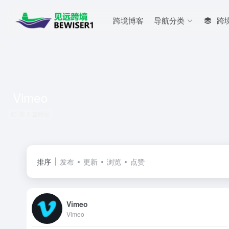
跨境博客
导航分类
跨
Vimeo
共 1 篇网址
排序
发布
更新
浏览
点赞
Vimeo
Vimeo