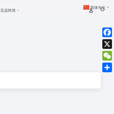
简体中文
▼
于见远跨境
Faceb
X
WeCh
分
享