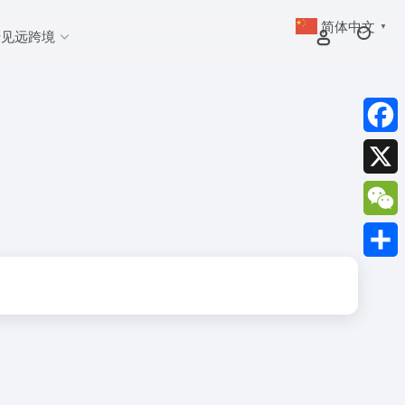
简体中文
▼
于见远跨境
Faceb
X
WeCh
分
享