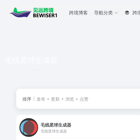
跨境博客
导航分类
跨
毛线星球生成器
共 1 篇网址
排序
发布
更新
浏览
点赞
毛线星球生成器
毛线星球生成器