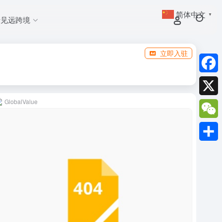
简体中文
▼
于见远跨境
立即入驻
Faceb
GlobalValue
X
WeCh
分
享